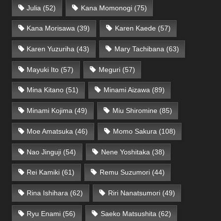
Julia
(52)
Kana Momonogi
(75)
Kana Morisawa
(39)
Karen Kaede
(57)
Karen Yuzuriha
(43)
Mary Tachibana
(63)
Mayuki Ito
(57)
Meguri
(57)
Mina Kitano
(51)
Minami Aizawa
(89)
Minami Kojima
(49)
Miu Shiromine
(85)
Moe Amatsuka
(46)
Momo Sakura
(108)
Nao Jinguji
(54)
Nene Yoshitaka
(38)
Rei Kamiki
(61)
Remu Suzumori
(44)
Rina Ishihara
(62)
Riri Nanatsumori
(49)
Ryu Enami
(56)
Saeko Matsushita
(62)