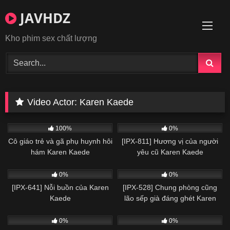
Skip
JAVHDZ
to
content
Kho phim sex chất lượng
Video Actor:
Karen Kaede
Vietsub
100%
0%
Cô giáo trẻ và gã phụ huynh hôi
[IPX-811] Hương vị của người
hám Karen Kaede
yêu cũ Karen Kaede
0%
0%
[IPX-641] Nỗi buồn của Karen
[IPX-528] Chung phòng cũng
Kaede
lão sếp già đáng ghét Karen
Kaede
0%
0%