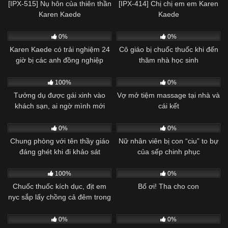
[IPX-515] Nụ hôn của thiên thần
[IPX-414] Chị chị em em Karen
Karen Kaede
Kaede
Vietsub
Vietsub
0%
0%
Karen Kaede có trải nghiệm 24
Cô giáo bị chuốc thuốc khi đến
giờ bị các anh đồng nghiệp
thăm nhà học sinh
Vietsub
Vietsub
“thích là đè ra địt”
100%
0%
Tưởng dụ được gái xinh vào
Vợ mở tiệm massage tại nhà và
khách sạn, ai ngờ mình mới
cái kết
Vietsub
Vietsub
là… thóc
0%
0%
Chung phòng với tên thầy giáo
Nữ nhân viên bị con “ciu” to bự
đáng ghét khi đi khảo sát
của sếp chinh phục
Vietsub
Vietsub
100%
0%
Chuốc thuốc kích dục, địt em
Bố ơi! Tha cho con
nyc sắp lấy chồng cả đêm trong
Vietsub
Vietsub
khách sạn
0%
0%