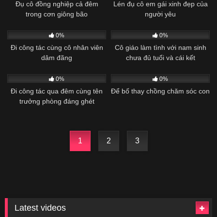
Đụ cô đồng nghiệp cả đêm
Lén đụ cô em gái xinh đẹp của
trong cơn giông bão
người yêu
Vietsub
Vietsub
0%
0%
Đi công tác cùng cô nhân viên
Cô giáo làm tình với nam sinh
dâm đãng
chưa đủ tuổi và cái kết
Vietsub
Vietsub
0%
0%
Đi công tác qua đêm cùng tên
Để bố thay chồng chăm sóc con
trưởng phòng đáng ghét
1
2
3
Latest videos