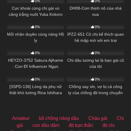
0%
0%
Cực khoái cùng chị gái vú
DH08-Cơn thịnh nộ của nhà
căng trắng nuột Yuka Kokoro
vua
Hentai 18+
0%
0%
Mối nhân duyên cùng nàng Hồ
IPZZ-651 Cô chị kế thích quan
ly
hệ mập mờ với em trai
Vietsub
0%
0%
HEYZO-3752 Sakura Ajihame
Chị dâu tương lai là bạn gái cũ
: Con Đĩ Influencer Ngực
của tôi
Vietsub
Khủng & Màn Địt Để Nổi Tiếng
0%
0%
[SSPD-136] Lòng dạ phụ nữ
Chồng say xỉn, vợ bị cả công
thật khó lường Rina Ishihara
ty của chồng địt trong chuyến
du lịch nghỉ dưỡng
Amateur
bố chồng nàng dâu
Cháu gái
Chị
gái
con dâu dâm
địt bạn thân
địt chị