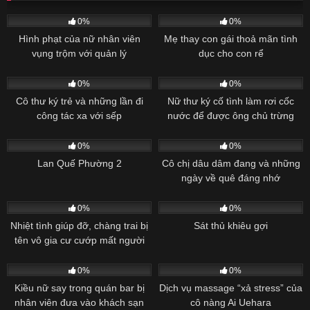
Vietsub
Vietsub
0%
0%
Hình phạt của nữ nhân viên
Mẹ thay con gái thoả mãn tình
vụng trộm với quản lý
dục cho con rể
Vietsub
Vietsub
0%
0%
Cô thư ký trẻ và những lần đi
Nữ thư ký cố tình làm rơi cốc
công tác xa với sếp
nước để được ông chủ trừng
Vietsub
Vietsub
phạt
0%
0%
Lan Quế Phường 2
Cô chị dâu dâm đang và những
ngày về quê đáng nhớ
Vietsub
Vietsub
0%
0%
Nhiệt tình giúp đỡ, chàng trai bị
Sát thủ khiêu gợi
tên vô gia cư cướp mất người
Vietsub
Vietsub
yêu
0%
0%
Kiều nữ say trong quán bar bị
Dịch vụ massage “xả stress” của
nhân viên đưa vào khách sạn
cô nàng Ai Uehara