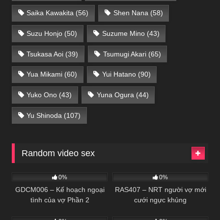
Saika Kawakita
(56)
Shen Nana
(58)
Suzu Honjo
(50)
Suzume Mino
(43)
Tsukasa Aoi
(39)
Tsumugi Akari
(65)
Yua Mikami
(60)
Yui Hatano
(90)
Yuko Ono
(43)
Yuna Ogura
(44)
Yu Shinoda
(107)
Random video sex
Không che
Không che
0%
0%
GDCM006 – Kế hoạch ngoại
RAS407 – NRT người vợ mới
tình của vợ Phần 2
cưới ngực khủng
Không che
Không che